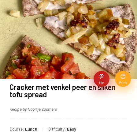
Pin
Print
Cracker met venkel peer en silken
tofu spread
Recipe by Noortje Zoomers
Course:
Lunch
Difficulty:
Easy