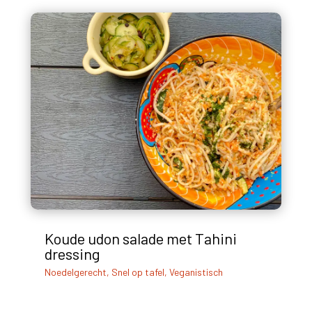
Koude udon salade met Tahini
dressing
Noedelgerecht
,
Snel op tafel
,
Veganistisch